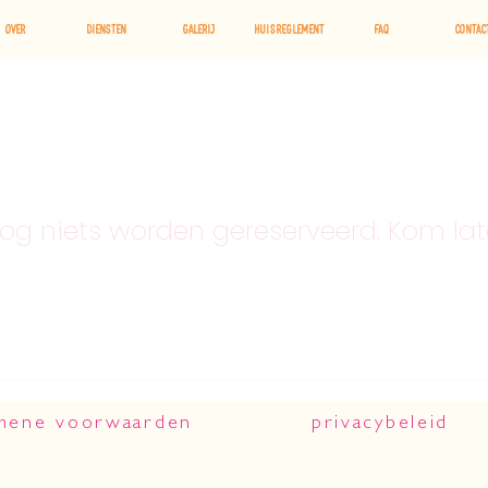
OVER
Diensten
Galerij
Huisreglement
FAQ
Contac
nog niets worden gereserveerd. Kom late
mene voorwaarden
privacybeleid