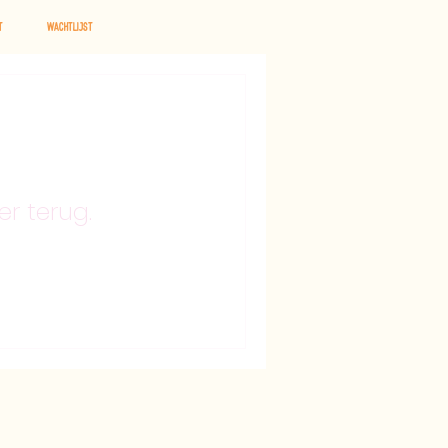
t
Wachtlijst
r terug.