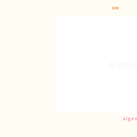
Home
Er kan 
alge