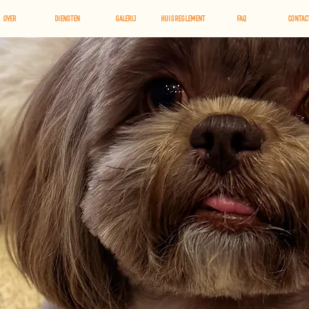
OVER
Diensten
Galerij
Huisreglement
FAQ
Contac