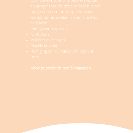
Om toekomstige trimbeurten vlotter
en aangenamer te laten verlopen is het
aangeraden om pups op een jonge
leeftijd kennis te laten maken met het
trimsalon.
Een gewenning omvat:
Ontklitten
Wassen en drogen
Nagels knippen
Reiniging en vrijmaken van ogen en
oren
Voor pups tot en met 5 maan
den.