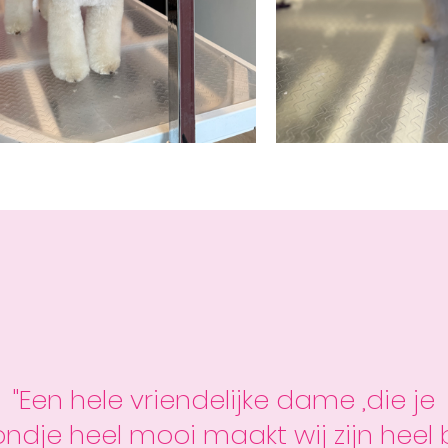
"Een hele vriendelijke dame ,die je
ndje heel mooi maakt wij zijn heel b