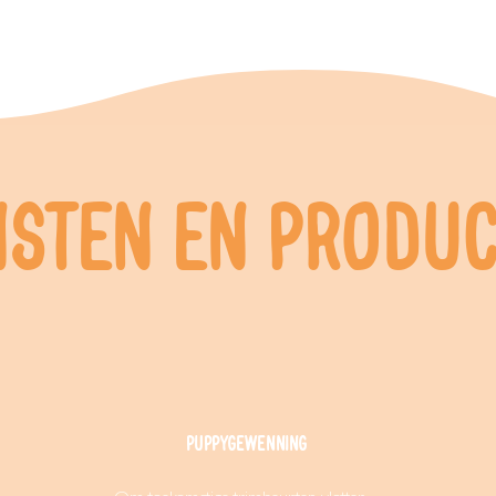
nsten en produ
Puppygewenning